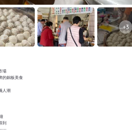
+3
市場
牌的銅板美食
滿人潮
鐘
得到
⋯⋯