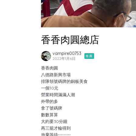
香香肉圓總店
vampire00753
推薦
2022年1月6日
香香肉圓
八德路新興市場
排隊領號碼牌的銅板美食
一個10元
營業時間滿滿人潮
外帶的多
拿了號碼牌
數數算算
大約要30分鐘
再三籠才輪得到
放棄等待⋯⋯⋯