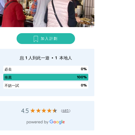
加入計劃
.
1
人到此一遊
1
本地人
0%
必去
100%
推薦
0%
不妨一試
4.5
(
685
)