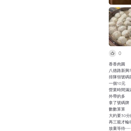
0
香香肉圓
八德路新興
排隊領號碼
一個10元
營業時間滿
外帶的多
拿了號碼牌
數數算算
大約要30分
再三籠才輪
放棄等待⋯