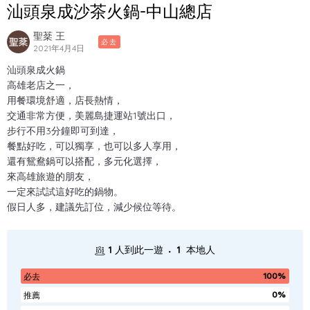
汕頭泉成沙茶火鍋-中山總店
聖棻 王
必去
2021年4月4日
汕頭泉成火鍋
高雄老店之一，
用餐環境舒適，店長熱情，
交通非常方便，美麗島捷運站1號出口，
步行不用3分鐘即可到達，
餐點好吃，可以獨享，也可以多人享用，
還有鴛鴦鍋可以搭配，多元化選擇，
來高雄旅遊的朋友，
一定來試試這好吃的鍋物。
假日人多，建議先訂位，減少候位等待。
.
1
人到此一遊
1
本地人
100%
必去
0%
推薦