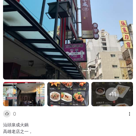
+11
0
汕頭泉成火鍋
高雄老店之一，