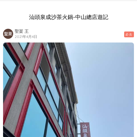
汕頭泉成沙茶火鍋-中山總店遊記
聖棻 王
必去
2021年4月4日