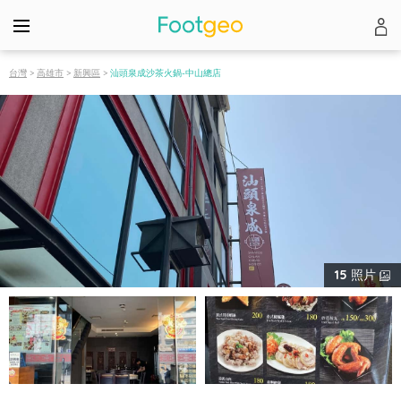
台灣
>
高雄市
>
新興區
>
汕頭泉成沙茶火鍋-中山總店
15
照片