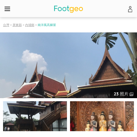
台灣
>
屏東縣
>
內埔鄉
>
南洋風高腳屋
23
照片