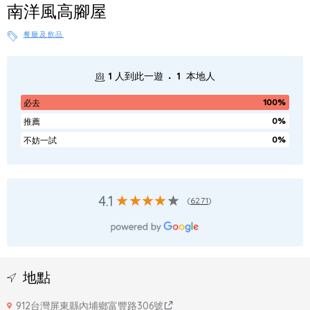
南洋風高腳屋
餐廳及飲品
.
1
人到此一遊
1
本地人
100%
必去
0%
推薦
0%
不妨一試
4.1
(
6271
)
地點
912台灣屏東縣內埔鄉富豐路306號