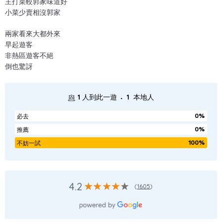
主打菜較郭家味道好
小菜少賣相沒郭家
兩家看來大都外來
早起遊客
非熱區遊客不絕
倒也驚訝
.
1
人到此一遊
1
本地人
0%
必去
0%
推薦
100%
不妨一試
4.2
(
1605
)