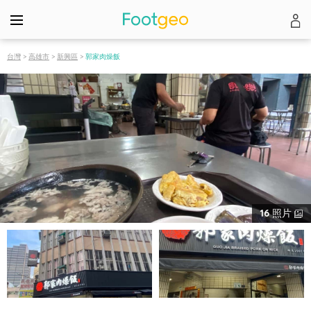
台灣
>
高雄市
>
新興區
>
郭家肉燥飯
16
照片