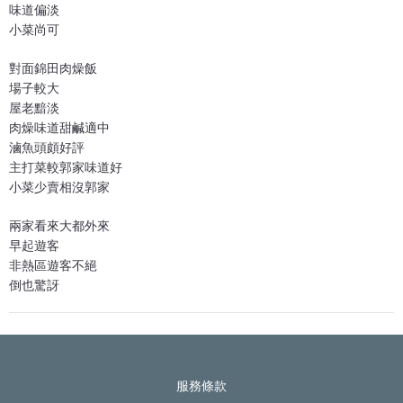
味道偏淡
小菜尚可
對面錦田肉燥飯
場子較大
屋老黯淡
肉燥味道甜鹹適中
滷魚頭頗好評
主打菜較郭家味道好
小菜少賣相沒郭家
兩家看來大都外來
早起遊客
非熱區遊客不絕
倒也驚訝
服務條款