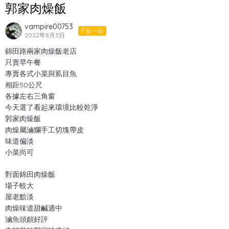
郭家肉燥飯
vampire00753
不妨一試
2022年8月3日
錦田路兩家肉燥飯老店
只賣早午餐
專賣各式小菜與虱目魚
相距50公尺
各據左右三角窗
今天選了看起來環境比較乾淨
郭家肉燥飯
肉燥屬滷爛手工切塊帶皮
味道偏淡
小菜尚可
對面錦田肉燥飯
場子較大
屋老黯淡
肉燥味道甜鹹適中
滷魚頭頗好評