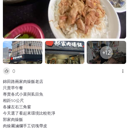
+12
0
錦田路兩家肉燥飯老店
只賣早午餐
專賣各式小菜與虱目魚
相距50公尺
各據左右三角窗
今天選了看起來環境比較乾淨
郭家肉燥飯
肉燥屬滷爛手工切塊帶皮