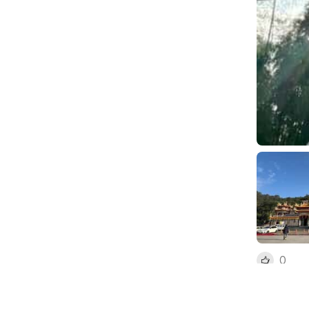
0
厚德紫竹寺
南台灣最高