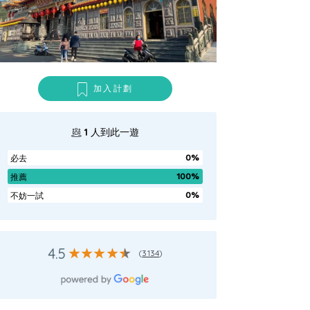
加入計劃
1
人到此一遊
0%
必去
100%
推薦
0%
不妨一試
4.5
(
3134
)