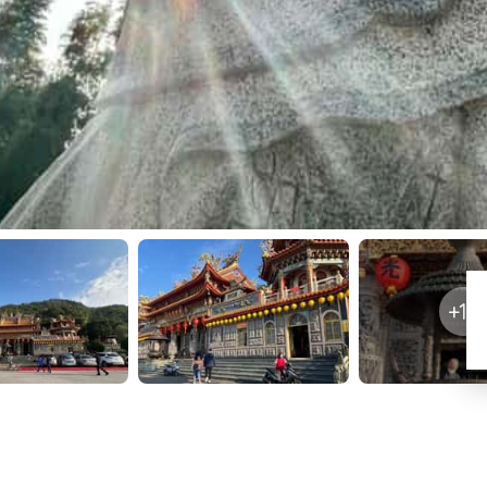
+14
峰觀音佛祖廟