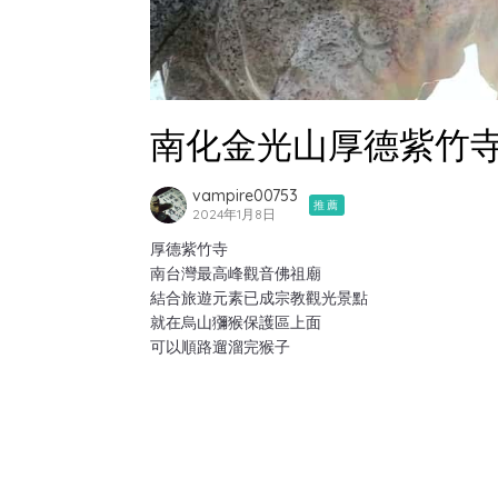
南化金光山厚德紫竹
vampire00753
推薦
2024年1月8日
厚德紫竹寺
南台灣最高峰觀音佛祖廟
結合旅遊元素已成宗教觀光景點
就在烏山獼猴保護區上面
可以順路遛溜完猴子