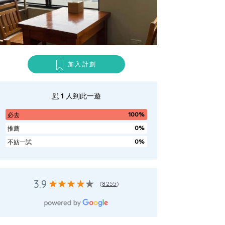
加入計劃
1
人到此一遊
100%
必去
0%
推薦
0%
不妨一試
3.9
(
8255
)