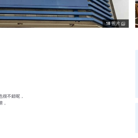
18
照片
也很不錯呢，
唷，