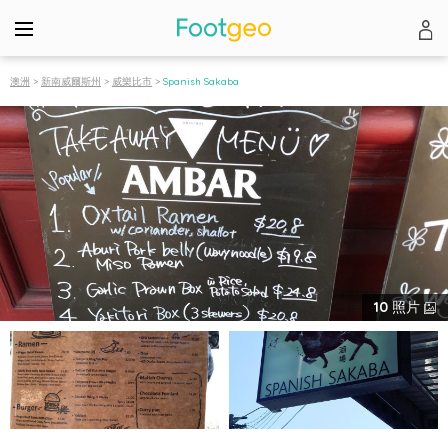
澳洲
>
新南威爾斯州
>
威樂比市
>
Spanish Sakaba
10
照片