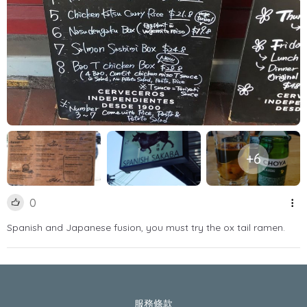
+6
0
Spanish and Japanese fusion, you must try the ox tail ramen.
服務條款