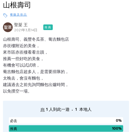
山根壽司
餐廳及飲品
聖棻 王
推薦
2021年3月14日
山根壽司、義豐冬瓜茶、葡吉麵包店
赤崁樓附近的美食，
來市區赤崁樓看看古蹟，
推薦一些好吃的美食，
有機會可以試試唷，
葡吉麵包店超多人，是需要排隊的，
太晚去，會沒有麵包，
建議過去之前先詢問麵包出爐時間，
以免撲空一場。
.
1
人到此一遊
1
本地人
0%
必去
100%
推薦