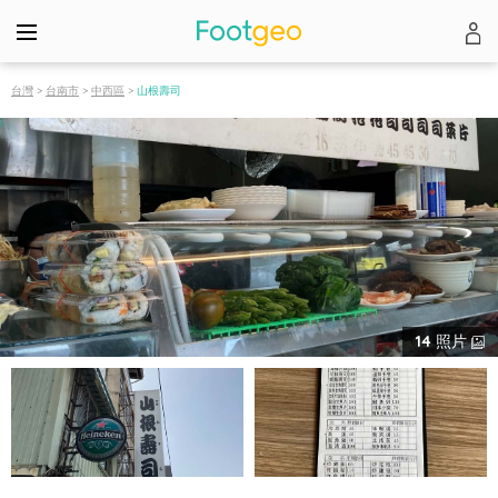
台灣
>
台南市
>
中西區
>
山根壽司
14
照片