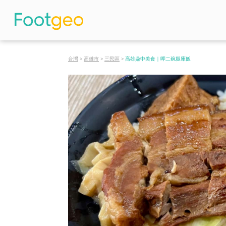
台灣
>
高雄市
>
三民區
>
高雄鼎中美食｜呷二碗腿庫飯