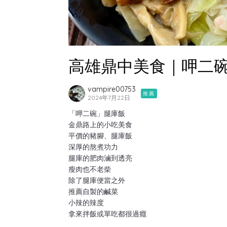
高雄鼎中美食｜呷二
vampire00753
推薦
2024年7月22日
「呷二碗」腿庫飯
金鼎路上的小吃美食
平價的豬腳、腿庫飯
深厚的熬煮功力
腿庫的肥肉滷到透亮
瘦肉也不老柴
除了腿庫便當之外
推薦自製的鹹菜
小辣的辣度
拿來拌飯或單吃都很過癮