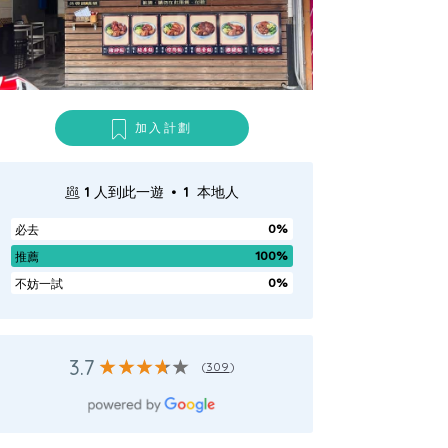
加入計劃
.
1
人到此一遊
1
本地人
0%
必去
100%
推薦
0%
不妨一試
3.7
(
309
)