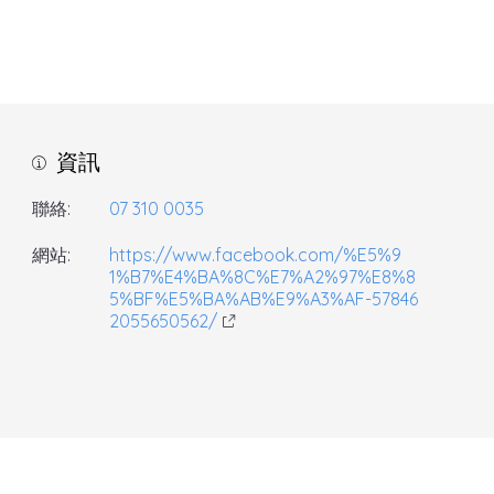
資訊
聯絡:
07 310 0035
網站:
https://www.facebook.com/%E5%9
1%B7%E4%BA%8C%E7%A2%97%E8%8
5%BF%E5%BA%AB%E9%A3%AF-57846
2055650562/