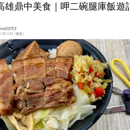
高雄鼎中美食｜呷二碗腿庫飯遊
ire00753
年7月22日 (修改)