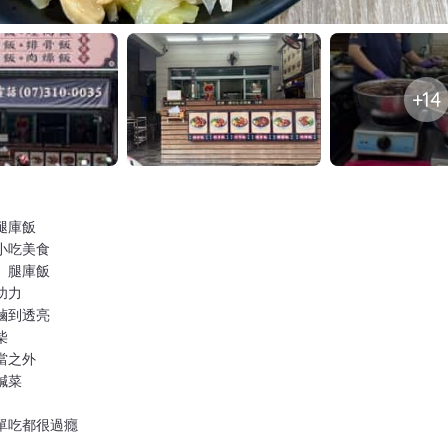
+14
腿庫飯
小吃美食
、腿庫飯
功力
滷到透亮
柴
當之外
鹹菜
單吃都很過癮