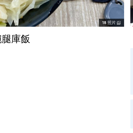
18
照片
碗腿庫飯