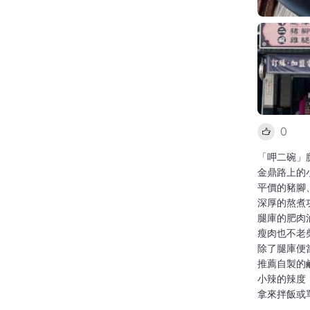
0
「呷二碗」
金鼎路上的
平價的豬腳
深厚的熬煮
腿庫的肥肉
瘦肉也不老
除了腿庫便
推薦自製的
小辣的辣度
拿來拌飯或