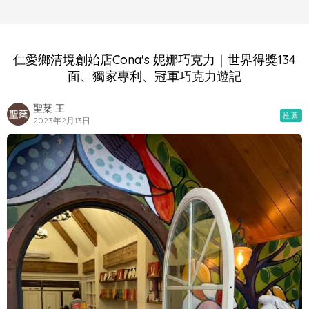
仁愛鄉清境創始店Cona's 妮娜巧克力｜世界得獎134
面、獨家專利、冠軍巧克力遊記
聖棻 王
推薦
2023年2月13日