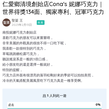
仁愛鄉清境創始店Cona's 妮娜巧克力｜
世界得獎134面、獨家專利、冠軍巧克力
聖棻 王
推薦
2023年2月13日
南投妮娜巧克力創始店
喜歡巧克力的朋友可以來嘗嘗唷，
非常美麗的外觀真的很捨不得一口吃下呢，
我喜歡一款很特別的巧克力，
草莓跳跳糖松露巧克力，
聽說搖滾系是一般的3倍口感，
給小朋友吃的還是選擇一般就好，
特別的提醒，
巧克力店外面有很漂亮的落羽松剛好來的季節可以拍拍美照，
冷冷的天氣搭配美麗風景吃下巧克力真是一種享受啊。
1
人到此一遊
0%
必去