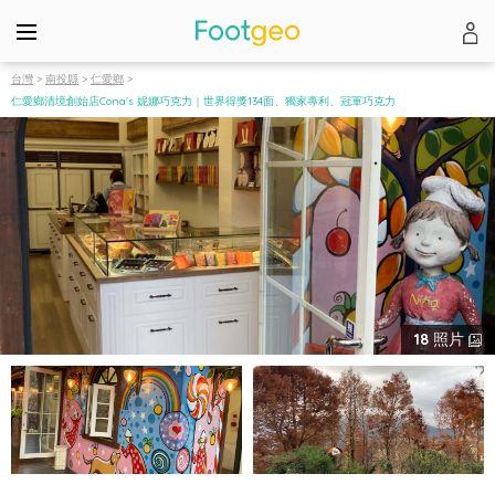
台灣
>
南投縣
>
仁愛鄉
>
仁愛鄉清境創始店Cona's 妮娜巧克力｜世界得獎134面、獨家專利、冠軍巧克力
18
照片