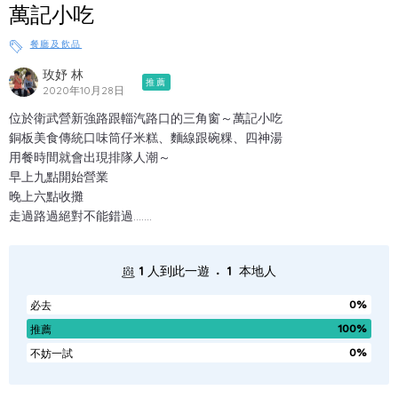
萬記小吃
餐廳及飲品
玫妤 林
推薦
2020年10月28日
位於衛武營新強路跟輜汽路口的三角窗～萬記小吃
銅板美食傳統口味筒仔米糕、麵線跟碗粿、四神湯
用餐時間就會出現排隊人潮～
早上九點開始營業
晚上六點收攤
走過路過絕對不能錯過.......
.
1
人到此一遊
1
本地人
0%
必去
100%
推薦
0%
不妨一試