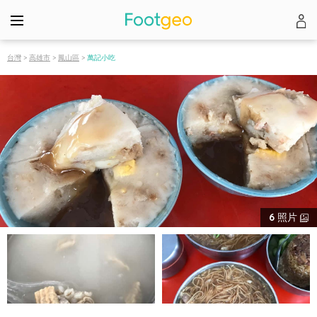
台灣
>
高雄市
>
鳳山區
>
萬記小吃
6
照片