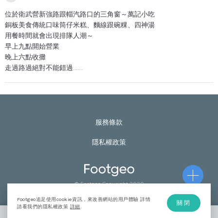
位於衛武營新強路跟輜汽路口的三角窗～萬記小吃
銅板美食傳統口味筒仔米糕、麵線跟碗粿、四神湯
用餐時間就會出現排隊人潮～
早上九點開始營業
晚上六點收攤
走過路過絕對不能錯過.......
服務條款
隱私權政策
© Footgeo Copyright 2020
Footgeo追足使用cookie資訊，來改善網站的用戶體驗 詳情
關閉
請看我們的隱私權政策
詳細
.
加入計劃