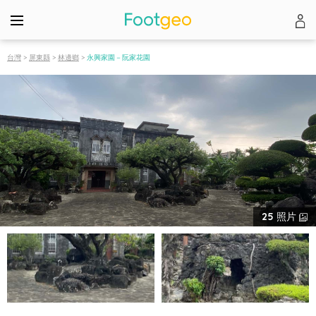
台灣
>
屏東縣
>
林邊鄉
>
永興家園－阮家花園
25
照片