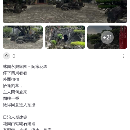
+21
0
林園永興家園－阮家花園
停下四周看看
外面拍拍
恰逢割草，
主人問何處來
閒聊一番
徵得同意進入拍攝
日治末期建築
花園由蛄咾石建造