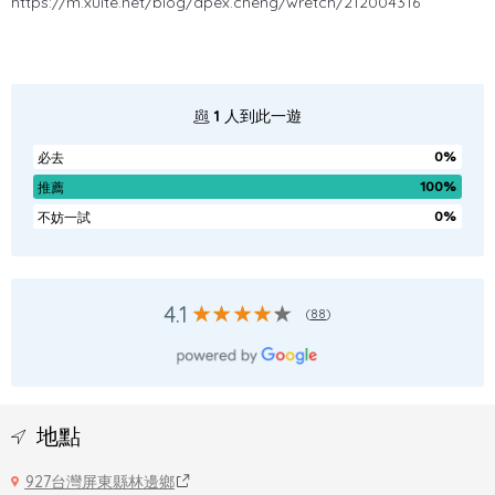
https://m.xuite.net/blog/apex.cheng/wretch/212004316
1
人到此一遊
0%
必去
100%
推薦
0%
不妨一試
4.1
(
88
)
地點
927台灣屏東縣林邊鄉