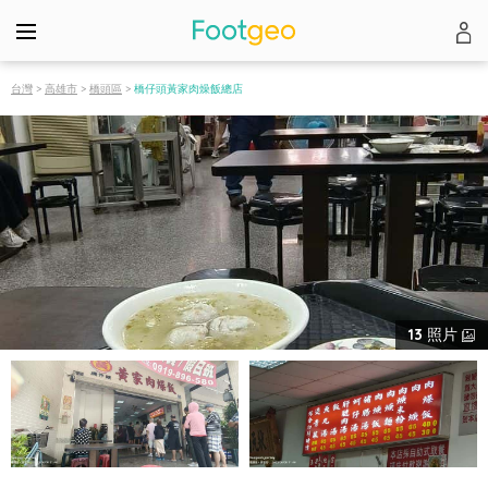
台灣
>
高雄市
>
橋頭區
>
橋仔頭黃家肉燥飯總店
13
照片