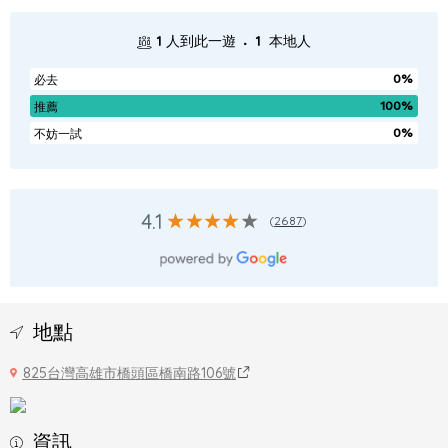
.
1
人到此一遊
1
本地人
0%
必去
100%
推薦
0%
不妨一試
4.1
(
2687
)
地點
825台灣高雄市橋頭區橋南路106號
資訊