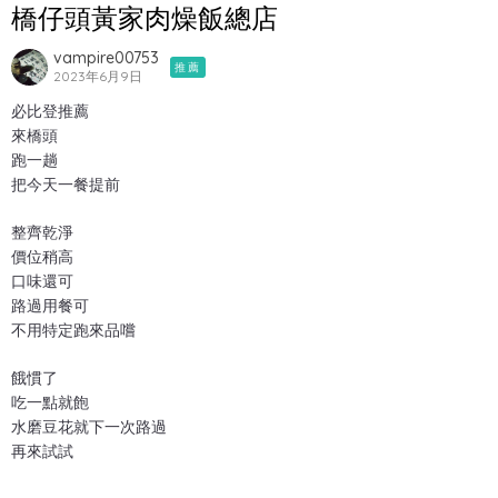
橋仔頭黃家肉燥飯總店
vampire00753
推薦
2023年6月9日
必比登推薦
來橋頭
跑一趟
把今天一餐提前
整齊乾淨
價位稍高
口味還可
路過用餐可
不用特定跑來品嚐
餓慣了
吃一點就飽
水磨豆花就下一次路過
再來試試