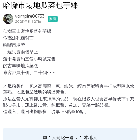
哈囉市場地瓜菜包芋粿
vampire00753
推薦
2023年8月27日
仙樹三山宮地瓜菜包芋粿
位高雄孔廟對面
哈囉市場旁
一週只賣兩個早上
幾乎開賣約三個小時就完售
的古早味地瓜菜包
來客都買十個、二十個⋯⋯
地瓜粉製作，包入高麗菜、蔥、蝦米、絞肉等配料再手捏成型隔水炊
蒸熟。地瓜包呈透明的淡淡黃色。
原是左營人元宵節用來拜拜的供品，現在很多人也會當早餐或下午茶
點心享用，加上醬油膏、辣椒醬、蒜泥、香菜一起品嚐。
僅週六、週日出攤販售，從早上6點至10點。
.
1
人到此一遊
1
本地人