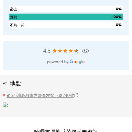
0%
必去
100%
推薦
0%
不妨一試
4.5
(
37
)
地點
813台灣高雄市左營區左營下路240號
哈囉市場地瓜菜包芋粿遊記