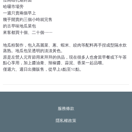
位高雄孔廟對面
哈囉市場旁
一週只賣兩個早上
幾乎開賣約三個小時就完售
的古早味地瓜菜包
來客都買十個、二十個⋯⋯
地瓜粉製作，包入高麗菜、蔥、蝦米、絞肉等配料再手捏成型隔水炊
蒸熟。地瓜包呈透明的淡淡黃色。
原是左營人元宵節用來拜拜的供品，現在很多人也會當早餐或下午茶
點心享用，加上醬油膏、辣椒醬、蒜泥、香菜一起品嚐。
僅週六、週日出攤販售，從早上6點至10點。
服務條款
隱私權政策