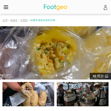
台灣
>
高雄市
>
左營區
>
哈囉市場地瓜菜包芋粿
10
照片