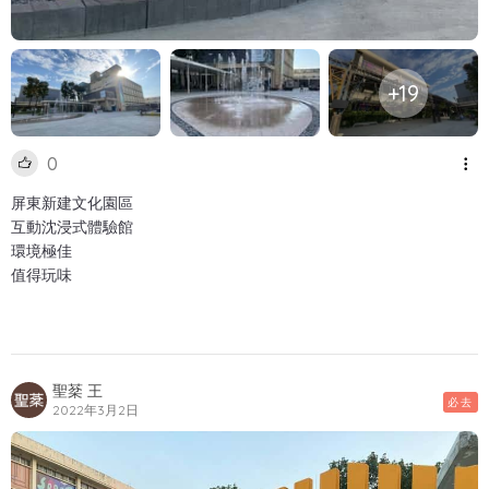
+19
0
屏東新建文化園區
互動沈浸式體驗館
環境極佳
值得玩味
聖棻 王
必去
2022年3月2日