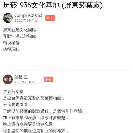
屏菸1936文化基地 (屏東菸葉廠)
vampire00753
必去
2022年3月11日
屏東新建文化園區
互動沈浸式體驗館
環境極佳
值得玩味
聖棻 王
必去
2022年3月2日
屏東菸葉廠
是全台保存最完整的菸葉博物館，
來這走走看看，
了解以前菸葉的製造過程，是個特別的體驗，
加上有市集和表演，增添許多樂趣，
晚上還有水舞更是流連忘返，
綠意盎然的擺設也是拍照的好地方，