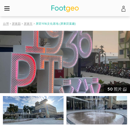
台灣
>
屏東縣
>
屏東市
>
屏菸1936文化基地 (屏東菸葉廠)
50
照片