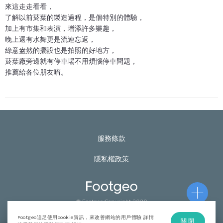
來這走走看看，
了解以前菸葉的製造過程，是個特別的體驗，
加上有市集和表演，增添許多樂趣，
晚上還有水舞更是流連忘返，
綠意盎然的擺設也是拍照的好地方，
菸葉廠旁邊就有停車場不用煩惱停車問題，
推薦給各位朋友唷。
服務條款
隱私權政策
© Footgeo Copyright 2020
Footgeo追足使用cookie資訊，來改善網站的用戶體驗 詳情
關閉