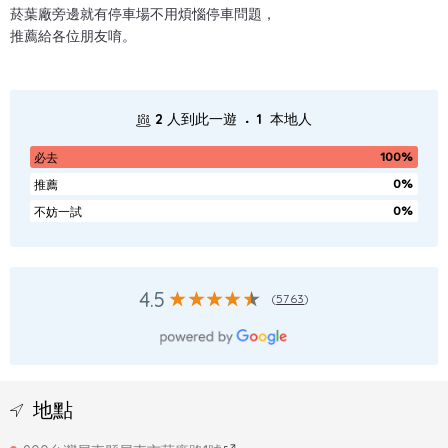
菸葉廠旁邊就有停車場不用煩惱停車問題，
推薦給各位朋友唷。
.
2
人到此一遊
1
本地人
100%
必去
0%
推薦
0%
不妨一試
4.5
(
5763
)
地點