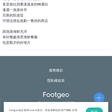
更是接往四重溪溫泉的轉運站
逢週一漁港休市
完善的防波堤
可惜沒撐起規劃一整排的商店
因漁港海鮮充沛
有好幾處海景海鮮餐廳
也是觀夕的好地方
服務條款
隱私權政策
© Footgeo Copyright 2020
Footgeo追足使用cookie資訊，來改善網站的用戶體驗 詳情
關閉