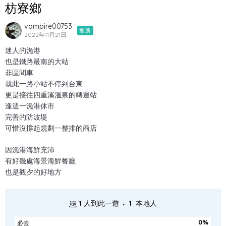
枋寮鄉
vampire00753
推薦
2022年11月21日
迷人的漁港
也是鐵路最南的大站
非區間車
就此一路小站不停到台東
更是接往四重溪溫泉的轉運站
逢週一漁港休市
完善的防波堤
可惜沒撐起規劃一整排的商店
因漁港海鮮充沛
有好幾處海景海鮮餐廳
也是觀夕的好地方
.
1
人到此一遊
1
本地人
0%
必去