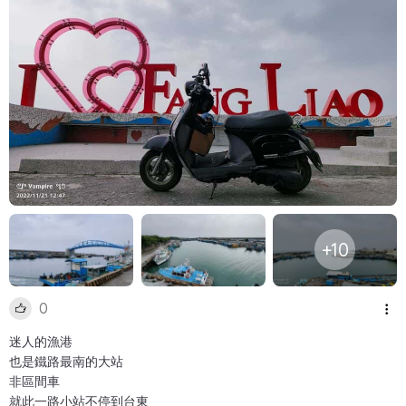
+10
0
迷人的漁港
也是鐵路最南的大站
非區間車
就此一路小站不停到台東