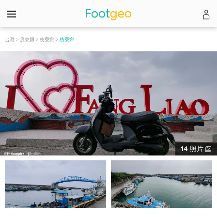
台灣
>
屏東縣
>
枋寮鄉
>
枋寮鄉
14
照片