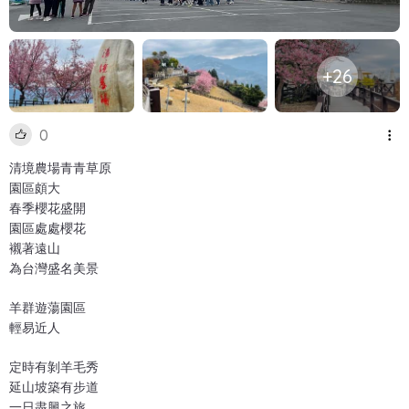
+26
0
清境農場青青草原
園區頗大
春季櫻花盛開
園區處處櫻花
襯著遠山
為台灣盛名美景
羊群遊蕩園區
輕易近人
定時有剝羊毛秀
延山坡築有步道
一日盡興之旅