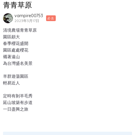
青青草原
vampire00753
必去
2023年3月17日
清境農場青青草原
園區頗大
春季櫻花盛開
園區處處櫻花
襯著遠山
為台灣盛名美景
羊群遊蕩園區
輕易近人
定時有剝羊毛秀
延山坡築有步道
一日盡興之旅