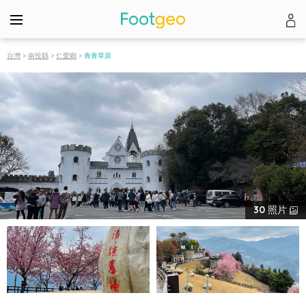
台灣
>
南投縣
>
仁愛鄉
>
青青草原
30
照片