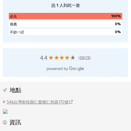
1
人到此一遊
100%
必去
0%
推薦
0%
不妨一試
4.4
(
39173
)
地點
546台灣南投縣仁愛鄉仁和路170號
資訊