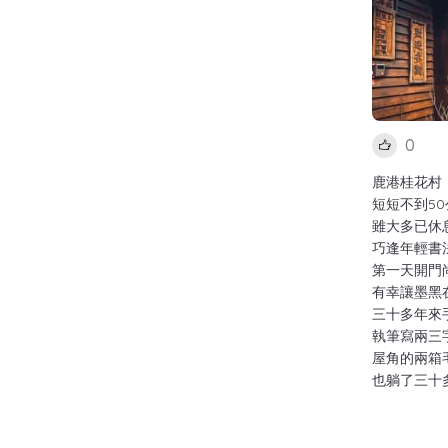
0
鹿港桂花村
短短不到50
雖大多已休
巧逢年輕書
第一天開門
有幸讓墨黑
三十多年來
執筆寫兩三
屋角的兩箱
也躺了三十