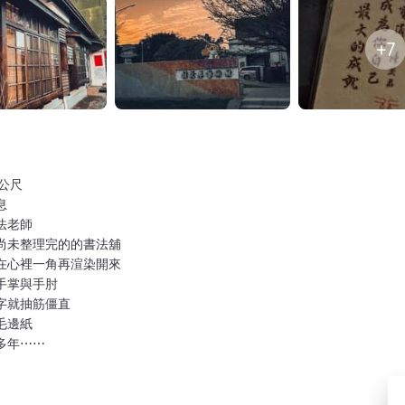
+7
公尺
息
法老師
尚未整理完的的書法舖
在心裡一角再渲染開來
手掌與手肘
字就抽筋僵直
毛邊紙
多年⋯⋯