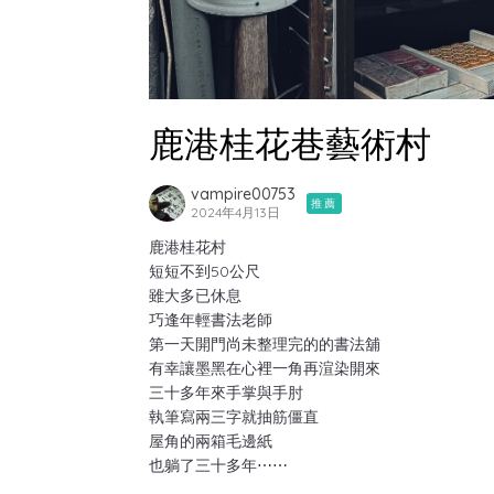
鹿港桂花巷藝術村
vampire00753
推薦
2024年4月13日
鹿港桂花村
短短不到50公尺
雖大多已休息
巧逢年輕書法老師
第一天開門尚未整理完的的書法舖
有幸讓墨黑在心裡一角再渲染開來
三十多年來手掌與手肘
執筆寫兩三字就抽筋僵直
屋角的兩箱毛邊紙
也躺了三十多年⋯⋯