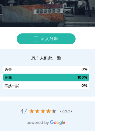
加入計劃
1
人到此一遊
0%
必去
100%
推薦
0%
不妨一試
4.4
(
2262
)