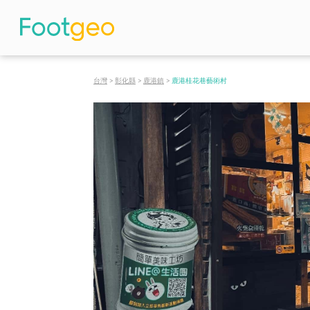
台灣
>
彰化縣
>
鹿港鎮
>
鹿港桂花巷藝術村