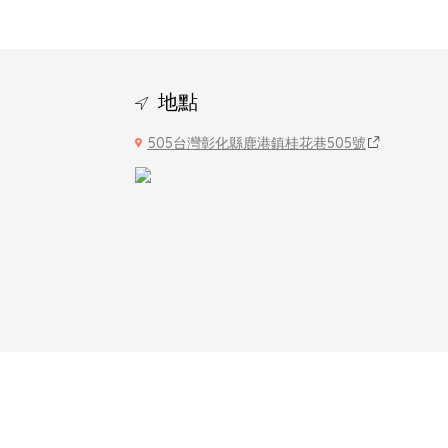
地點
505台灣彰化縣鹿港鎮桂花巷505號