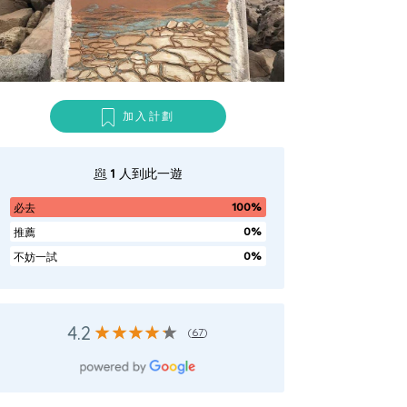
加入計劃
1
人到此一遊
100%
必去
0%
推薦
0%
不妨一試
4.2
(
67
)